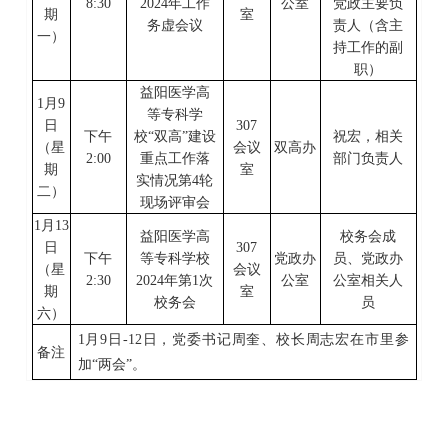
8:30
2024年工作
公室
党政主要负
期
室
务虚会议
责人（含主
一
）
持工作的副
职）
益阳医学高
1
月
9
等专科学
日
307
下午
校
“双高”建设
祝宏，
相关
（星
会议
双高办
2:00
重点工作落
部门负责人
期
室
实情况第
4轮
二
）
现场评审会
1
月
13
益阳医学高
校务会成
日
307
下午
等专科学校
党政办
员、党政办
（星
会议
2:30
2024年第1次
公室
公室相关人
期
室
校务会
员
六
）
1
月
9
日
-12
日，党委书记周奎、校长周志宏在市里参
备注
加“两会”。