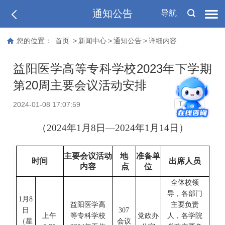
通知公告
导航
您的位置：
首页
>
新闻中心
>
通知公告
>
详细内容
益阳医学高等专科学校2023年下学期
第20周主要会议活动安排
T
2024-01-08 17:07:59
T
（
202
4
年
1
月
8
日
—202
4
年
1
月
14
日）
主要会议活动
地
准备单
时间
出席人员
内容
点
位
全体校领
导，各部门
1
月
8
益阳医学高
主要负责
日
307
上午
等专科学校
党政办
人，各学院
（星
会议