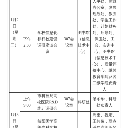
人事处、党政
办公室、发展
规划处、教务
1
月
2
处、学生工作
日
处、计划财务
（星
学校信息化
图书馆
处、后勤处、
期
下午
标杆校建设
307会
（信息
保卫处、工
二
）
2:30
调研座谈会
议室
技术中
会、实训中
议
心）
心、图书馆
（信息技术中
心）、质量评
价中心、继续
教育学院及各
二级学院负责
人
市科技局高
上午
307会
汤冬华，科研
校医院
R&D
科研处
9:00
议室
处负责人
统计调研会
1
月
3
周奎、祝宏、
日
益阳医学高
王伟俊，联点
（星
等专科学校
基层党组织的