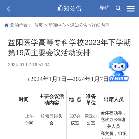
通知公告
导航
您的位置：
首页
>
新闻中心
>
通知公告
>
详细内容
益阳医学高等专科学校2023年下学期
第19周主要会议活动安排
T
2024-01-02 16:51:34
T
（
202
4
年
1
月
1
日
—202
4
年
1
月
7
日）
主要会议活
准备
时间
地
点
出席人员
动内容
单位
全体校领导，
上午
校领导碰头
307会
党政办
党政办公室相
9:00
会
议室
公室
关人员
高文辉，组织