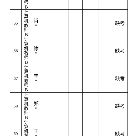
师
B
计
算
肖
机
缺考
65
教
*
师
B
计
算
徐
机
缺考
66
教
*
师
B
计
算
丰
机
缺考
67
教
*
师
B
计
算
郑
机
缺考
68
教
*
师
B
计
算
王
机
缺考
69
教