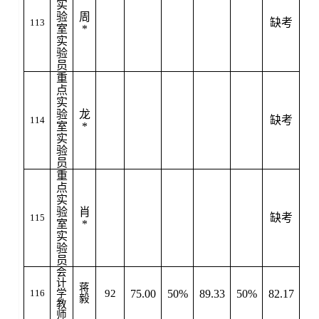
实
验
周
缺考
113
室
*
实
验
员
重
点
实
验
龙
缺考
114
室
*
实
验
员
重
点
实
验
肖
缺考
115
室
*
实
验
员
会
计
蒋
116
学
92
75.00
50%
89.33
50%
82.17
是
毅
教
师