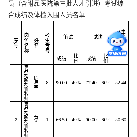
员（含附属医院第三批人才引进）考试综
合成绩及体检入围人员名单
是
否
考生
入
岗
考
笔试
试讲
综合
围
序
位
姓
生
成绩
体
号
名
名
考
检
称
号
比
比
成绩
成绩
例
例
食
品
检
陈
验
思
8
90.00
40%
77.40
60%
82.44
1
是
检
宇
测
教
师
食
品
检
验
黄
1
66.50
40%
90.00
60%
80.60
2
检
*
测
教
师