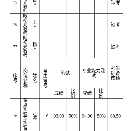
75
光
缺考
*
教
师
眼
视
王
76
光
缺考
*
教
师
眼
视
杨
77
光
缺考
*
教
师
是
否
考生
岗
考
专业能力测
入
笔试
综合
序
位
姓
生
试
围
成绩
号
名
名
考
体
称
号
检
比
比
成绩
成绩
例
例
重
点
实
验
江
116
83.00
50%
94.00
50%
88.50
78
是
室
婷
实
验