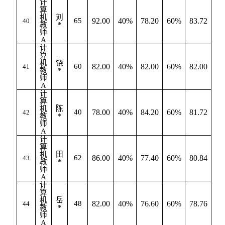
计
算
机
刘
65
92.00
40%
78.20
60%
83.72
40
教
*
师
A
计
算
机
饶
60
82.00
40%
82.00
60%
82.00
41
教
*
师
A
计
算
机
陈
40
78.00
40%
84.20
60%
81.72
42
教
*
师
A
计
算
机
田
62
86.00
40%
77.40
60%
80.84
43
教
*
师
A
计
算
机
岳
48
82.00
40%
76.60
60%
78.76
44
教
*
师
A