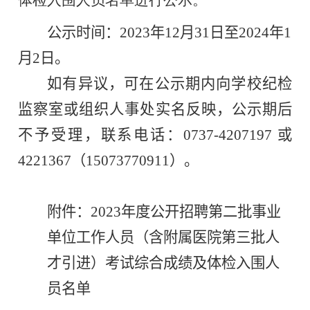
公示时间：
202
3
年
12
月
31
日
至
2024年1
月
2
日。
如有异议，可在公示期内向学校
纪检
监察
室或组织人事处
实名
反映，公示期后
不予受理，联系电话：0737-4207197 或
4221367
（
15073770911
）
。
附件：
2023年度公开招聘第二批事业
单位工作人员（含附属医院第三批人
才引进）考试综合成绩及体检入围人
员名单