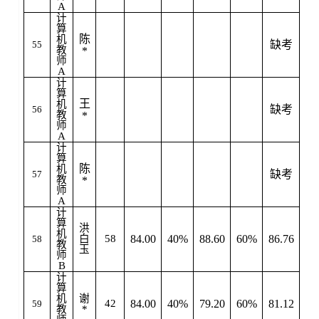
A
计
算
陈
机
缺考
55
教
*
师
A
计
算
王
机
缺考
56
教
*
师
A
计
算
陈
机
缺考
57
教
*
师
A
计
算
洪
机
白
58
84.00
40%
88.60
60%
86.76
58
是
教
玉
师
B
计
算
机
谢
42
84.00
40%
79.20
60%
81.12
59
教
*