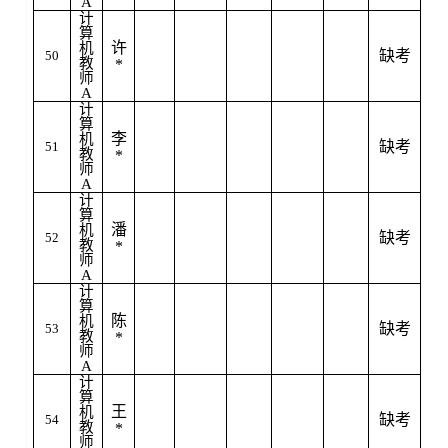
A
计
算
许
机
缺考
50
教
*
师
A
计
算
李
机
缺考
51
教
*
师
A
计
算
潘
机
缺考
52
教
*
师
A
计
算
陈
机
缺考
53
教
*
师
A
计
算
王
机
缺考
54
教
*
师