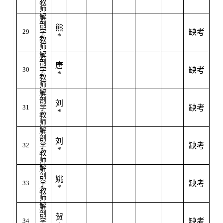
教
师
解
剖
熊
29
学
缺考
*
教
师
解
剖
唐
30
学
缺考
*
教
师
解
剖
刘
31
学
缺考
*
教
师
解
剖
刘
32
学
缺考
*
教
师
解
剖
姚
33
学
缺考
*
教
师
解
剖
贺
34
学
缺考