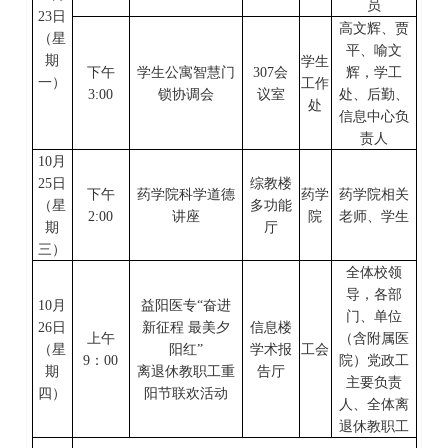
员
23
日
高文辉、贾
（星
平、喻文
期
学生
下午
学生公寓智慧门
307会
辉，学工
一
）
工作
3:00
锁协调会
议室
处、后勤、
处
信息中心负
责人
10
月
25
日
综教楼
下午
药学院科学道德
药学
药学院相关
（星
多功能
2:00
讲座
院
老师、学生
期
厅
三
）
全体校领
导，各部
10
月
益阳医专
“奋进
门、单位
26
日
新征程 最美夕
信息楼
上午
（含附属医
（星
阳红”
学术报
工会
9
：
00
院）党政工
期
离退休教职工重
告厅
主要负责
四
）
阳节联欢活动
人、全体离
退休教职工