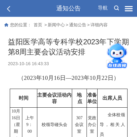
通知公告
导航
您的位置：
首页
>
新闻中心
>
通知公告
>
详细内容
益阳医学高等专科学校2023年下学期
第8周主要会议活动安排
T
2023-10-16 16:43:33
T
（
202
3
年
10
月
16
日
—202
3
年
10
月
22
日）
主要会议活动内
地
准备
时间
出席人员
容
点
单位
10
月
全体校领
16
日
上
午
307
党政
（星
9
：
校领导碰头会
会议
办公
导
，
相关人
期
0
0
室
室
员