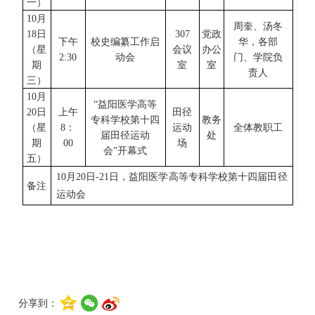
一
）
10
月
周奎、汤冬
18
日
307
党政
下午
校史编纂工作启
华，各部
（星
会议
办公
2:30
动会
门、学院负
期
室
室
责人
三
）
10
月
“益阳医学高等
20
日
上午
田径
专科学校第十四
教务
（星
8
：
运动
全体教职工
届田径运动
处
期
00
场
会”开幕式
五
）
10
月
20
日
-21
日，益阳医学高等专科学校第十四届田径
备注
运动会
分享到：