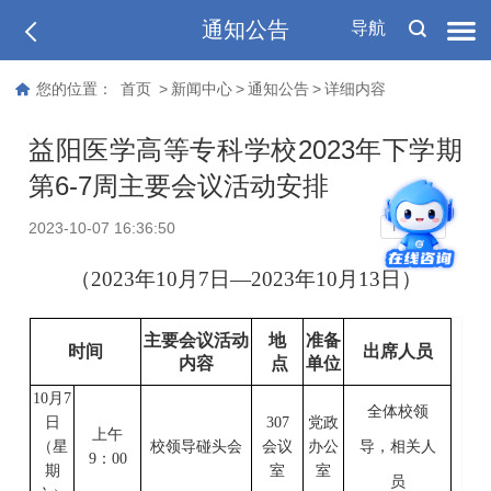
通知公告
导航
您的位置：
首页
>
新闻中心
>
通知公告
>
详细内容
益阳医学高等专科学校2023年下学期
第6-7周主要会议活动安排
T
2023-10-07 16:36:50
T
（
202
3
年
10
月
7
日
—202
3
年
10
月
13
日）
主要会议活动
地
准备
时间
出席人员
内容
点
单位
10
月
7
全体校领
日
307
党政
上
午
（星
校领导碰头会
会议
办公
导
，
相关人
9
：
0
0
期
室
室
员