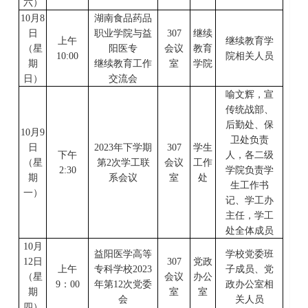
六
）
10
月
8
湖南食品药品
日
职业学院与益
307
继续
上午
继续教育学
（星
阳医专
会议
教育
10:00
院相关人员
期
继续教育工作
室
学院
日）
交流会
喻文辉，宣
传统战部、
后勤处、保
10
月
9
卫处负责
日
2023年下学期
307
学生
下午
人，各二级
（星
第2次学工联
会议
工作
2:30
学院负责学
期
系会议
室
处
生工作书
一
）
记、学工办
主任，学工
处全体成员
10
月
益阳医学高等
学校党委班
12
日
307
党政
上午
专科学校
2023
子成员
、党
（星
会议
办公
9
：
00
年第
12
次党委
政办公室相
期
室
室
会
关人员
四
）