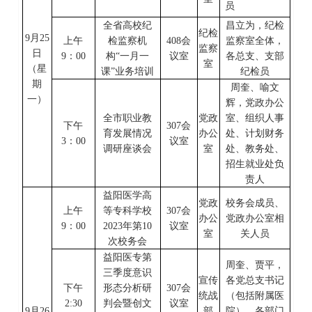
员
全省高校纪
昌立为，
纪检
纪检
9
月
25
上
午
检监察机
408
会
监察室全体，
监察
日
9
：
0
0
构
“一月一
议室
各总支、支部
室
（星
课”业务培训
纪检员
期
周奎、喻文
一
）
辉，
党政办公
全市职业教
党政
室、
组织人事
下午
307会
育发展情况
办公
处、计划财务
3
：
00
议室
调研座谈会
室
处、教务处、
招生就业处负
责人
益阳医学高
党政
校务会成员、
上午
等专科学校
307会
办公
党政办公室相
9
：
00
2023年第
10
议室
室
关人员
次校务会
益阳医专第
周奎、贾平，
三季度意识
宣传
各党总支书记
下午
形态分析研
307会
统战
（包括附属医
2:30
判会暨创文
议室
9
月
26
部
院）、各部门