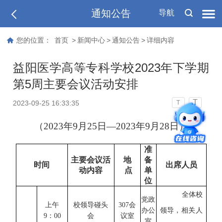
通知公告
导航
您的位置：
首页
>
新闻中心
>
通知公告
>
详细内容
益阳医学高等专科学校2023年下学期
第5周主要会议活动安排
T
2023-09-25 16:33:35
T
（
202
3
年
9
月
25
日
—202
3
年
9
月
28
日）
准
主要会议活
地
备
时间
出席人员
动内容
点
单
位
全体校
党政
上
午
校领导碰头
307会
办公
领导
，
相关人
9
：
0
0
会
议室
室