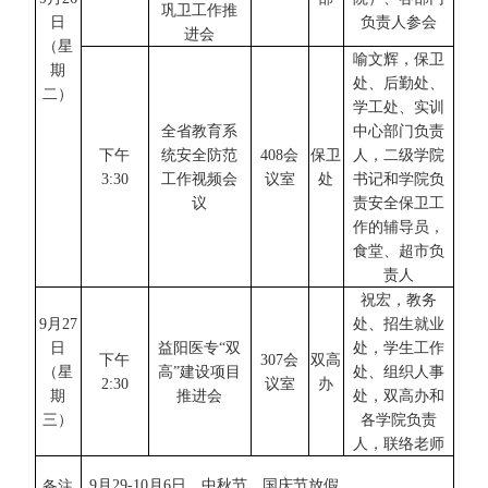
巩卫工作推
日
负责人参会
进会
（星
喻文辉，保卫
期
处、后勤处、
二
）
学工处、实训
全省教育系
中心部门负责
下午
统安全防范
408
会
保卫
人，二级学院
3:30
工作视频会
议室
处
书记和学院负
议
责安全保卫工
作的辅导员，
食堂、超市负
责人
祝宏，教务
9
月
27
处、招生就业
日
益阳医专
“双
处，学生工作
下
午
307会
双高
（星
高”建设项目
处、组织人事
2:30
议室
办
期
推进会
处，双高办和
三
）
各学院负责
人，联络老师
9
月
29-10
月
6
日，中秋节、国庆节放假
备注