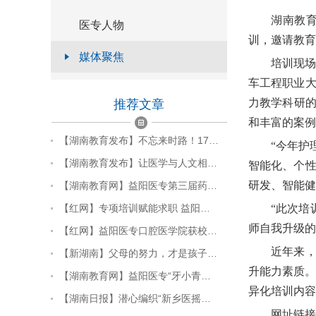
湖南教育
医专人物
训，邀请教育
媒体聚焦
培训现
车工程职业大
力教学科研
推荐文章
和丰富的案例
【湖南教育发布】不忘来时路！17…
“今年护
【湖南教育发布】让医学与人文相…
智能化、个性
研发、智能健
【湖南教育网】益阳医专第三届药…
【红网】专项培训赋能求职 益阳…
“此次培
师自我升级的
【红网】益阳医专口腔医学院获校…
近年来，
【新湖南】父母的努力，才是孩子…
升能力素质。
【湖南教育网】益阳医专“牙小青…
异化培训内容
【湖南日报】潜心编织“新乡医摇…
网址链接：htt