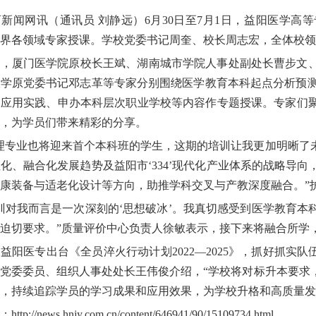
新闻网讯（通讯员 刘静远）6月30日至7月1日，益阳医学高等
界各领域专家授课。学校党委书记周奎、校长周志宏，全体校领
场，厦门医学院原校长王斌、湖南城市学院人事处副处长曹步文
学原党委书记邓志革等专家分别围绕医学教育本科起点分析预测
的应用实践、申办本科层次职业学校等内容作专题授课。专家们
，为学员们带来精彩的分享。
理专业也将迎来首个本科班的学生，这期的培训让我更加明晰了
化、融合化发展趋势及益阳市‘334’现代化产业体系的战略导
康装备与适老化设计等方向，助推学科交叉与产教深度融合。”
训对我而言是一次深刻的‘思想破冰’。我真切感受到医学教育
迫切要求。”质量评价中心负责人徐敏表示，接下来将融合所学
益阳医专出台《全员淬火行动计划2022—2025》，抓好抓实
党委委员、组织人事处处长王伟俊介绍，“学校将对标升本要求
，持续追踪学员的学习成果和应用效果，为学校升格和高质量发
p://news.hnjy.com.cn/content/646941/90/15109734.html