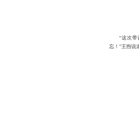
“这次
忘！”王煦说