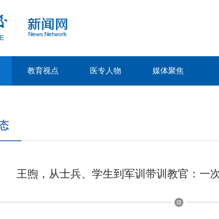
教育视点
医专人物
媒体聚焦
态
王煦，从士兵、学生到军训带训教官：一