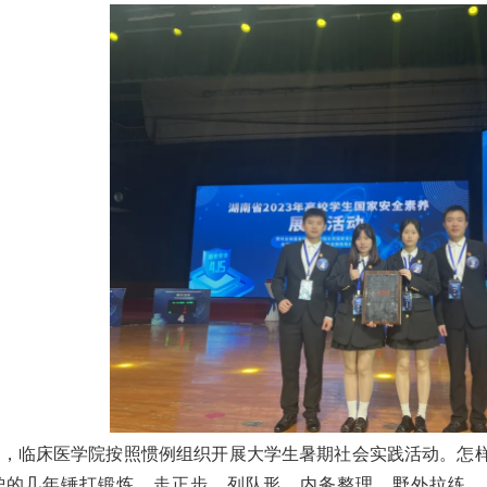
假，临床医学院按照惯例组织开展大学生暑期社会实践活动。怎
炉的几年锤打锻炼，走正步、列队形、内务整理、野外拉练…