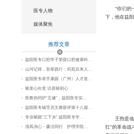
“你们的
医专人物
下，他在
益阳
媒体聚焦
推荐文章
益阳医专口腔学子荣获口腔健康科…
山河记得，吾辈践行：药苑后来人…
益阳医专牵手康园（广州）人才发…
银发心向党 访居铭初心
医教协同护“五健”，益阳医专实…
益阳医专辅导员文雅获评第十八届…
专业赋能“三下乡” 益阳医专学…
王煦是临
​清风润心・廉洁同行 护理学院…
扛”的革命战