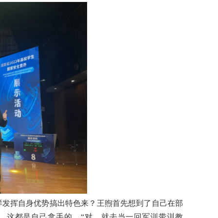
样发挥自身优势搞出特色来？王煦首先想到了自己在部
…这都是自己拿手的。“对，就去当一回军训带训教