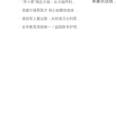
养展示活动，
“牙小青”再赴大福：从大福坪到…
党建引领育医才 初心如磐担使命 …
退役军人夏运梨：从驻港卫士到育…
全市教育系统唯一！益阳医专护理…