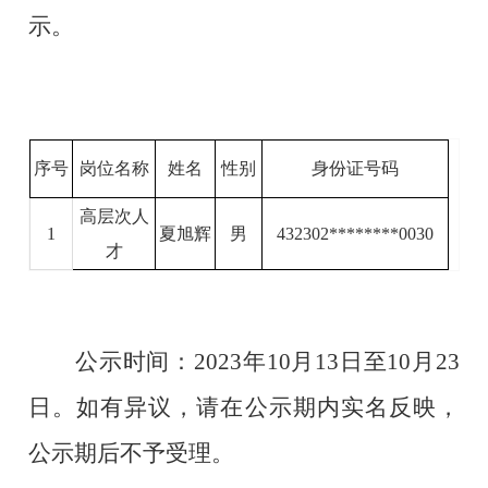
示。
序号
岗位名称
姓名
性别
身份证号码
高层次人
1
夏旭辉
男
43
2302********
0
030
才
公示时间：
202
3
年
10
月
13
日至
10
月
23
日。如有异议，请在公示期内实名反映，
公示期后不予受理。