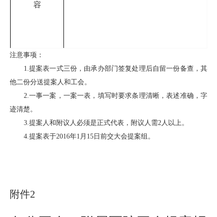
容
注意事项：
1.
提案表一式三份，由承办部门签复处理后自留一份备查，其
他二份分送提案人和工会。
签名：
2.
一事一案，一案一表，填写时要求条理清晰，表述准确，字
年 月 日
迹清楚。
经研究，本提案作为：
1.
立案提案（ ）。
承办
3.
提案人和附议人必须是正式代表，附议人需
2
人以上。
2.
意见建议（ ），送交
处理。
4.
提案表于
2016
年
1
月
15
日前交大会提案组。
部门
分管
组长签名： 年
月
日
领导
签
意见
年
附件2
提案