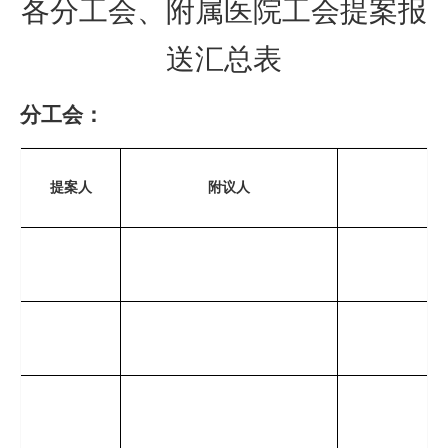
各分工会、附属医院工会提案报
人对
送汇总表
处理
结果
分工会：
签名：
签
意见
年 月 日
年
提案人
附议人
提